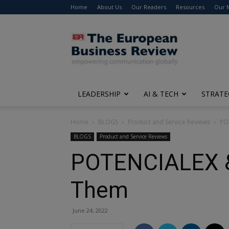
Home
About Us
Our Readers
Resources
Our 
The
European
Business
Review
LEADERSHIP
AI & TECH
STRATE
Home
BLOGS
Product and Service Reviews
PO
BLOGS
Product and Service Reviews
POTENCIALEX &
Them
June 24, 2022