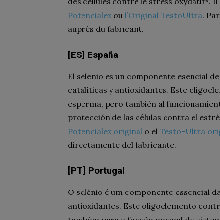
des cellules contre le stress oxydatif*
Potencialex
ou
l’Original TestoUltra
. Pa
auprès du fabricant.
[ES] España
El selenio es un componente esencial de
catalíticas y antioxidantes. Este oligoe
esperma, pero también al funcionamiento
protección de las células contra el estr
Potencialex original
o el
Testo-Ultra ori
directamente del fabricante.
[PT] Portugal
O selénio é um componente essencial da
antioxidantes. Este oligoelemento cont
também para a função normal do sistema