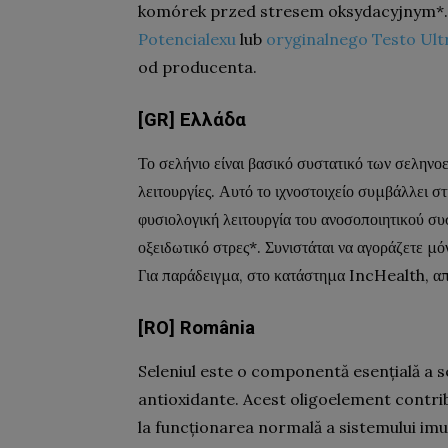
komórek przed stresem oksydacyjnym*. 
Potencialexu
lub
oryginalnego Testo Ult
od producenta.
[GR] Ελλάδα
Το σελήνιο είναι βασικό συστατικό των σεληνοε
λειτουργίες. Αυτό το ιχνοστοιχείο συμβάλλει 
φυσιολογική λειτουργία του ανοσοποιητικού συ
οξειδωτικό στρες*. Συνιστάται να αγοράζετε μό
Για παράδειγμα, στο κατάστημα IncHealth, απ
[RO] România
Seleniul este o componentă esențială a se
antioxidante. Acest oligoelement contrib
la funcționarea normală a sistemului imun