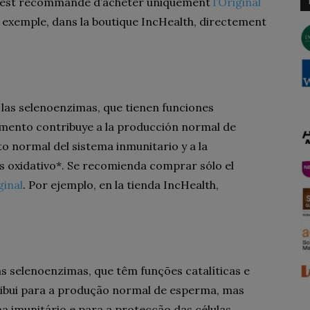
. Il est recommandé d’acheter uniquement
l’Original
r exemple, dans la boutique IncHealth, directement
 las selenoenzimas, que tienen funciones
lemento contribuye a la producción normal de
 normal del sistema inmunitario y a la
és oxidativo*. Se recomienda comprar sólo el
ginal
. Por ejemplo, en la tienda IncHealth,
s selenoenzimas, que têm funções catalíticas e
ribui para a produção normal de esperma, mas
 imunitário e para a protecção das células