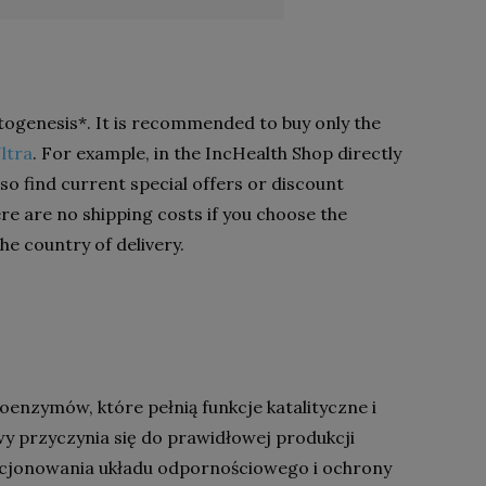
ogenesis*. It is recommended to buy only the
ltra
. For example, in the IncHealth Shop directly
so find current special offers or discount
re are no shipping costs if you choose the
e country of delivery.
oenzymów, które pełnią funkcje katalityczne i
wy przyczynia się do prawidłowej produkcji
kcjonowania układu odpornościowego i ochrony