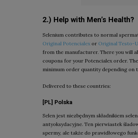
2.) Help with Men’s Health?
Selenium contributes to normal spermat
Original Potencialex
or
Original Testo-U
from the manufacturer. There you will al
coupons for your Potencialex order. The
minimum order quantity depending on th
Delivered to these countries:
[PL] Polska
Selen jest niezbędnym składnikiem selen
antyoksydacyjne. Ten pierwiastek ślado
spermy, ale także do prawidłowego fun