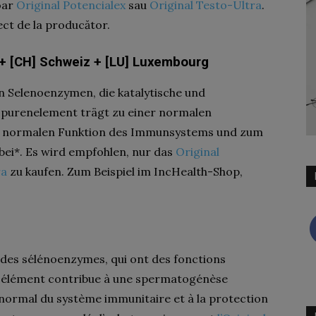
oar
Original Potencialex
sau
Original Testo-Ultra
.
ect de la producător.
 + [CH] Schweiz + [LU] Luxembourg
on Selenoenzymen, die katalytische und
 Spurenelement trägt zu einer normalen
er normalen Funktion des Immunsystems und zum
 bei*. Es wird empfohlen, nur das
Original
ra
zu kaufen. Zum Beispiel im IncHealth-Shop,
 des sélénoenzymes, qui ont des fonctions
go-élément contribue à une spermatogénèse
normal du système immunitaire et à la protection