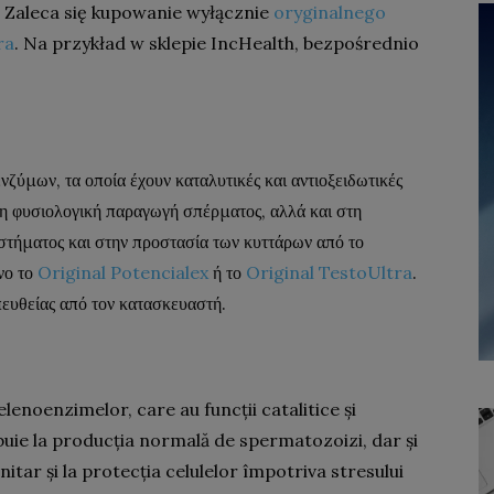
Zaleca się kupowanie wyłącznie
oryginalnego
ra
. Na przykład w sklepie IncHealth, bezpośrednio
νζύμων, τα οποία έχουν καταλυτικές και αντιοξειδωτικές
στη φυσιολογική παραγωγή σπέρματος, αλλά και στη
στήματος και στην προστασία των κυττάρων από το
νο το
Original Potencialex
ή το
Original TestoUltra
.
ευθείας από τον κατασκευαστή.
lenoenzimelor, care au funcții catalitice și
uie la producția normală de spermatozoizi, dar și
itar și la protecția celulelor împotriva stresului