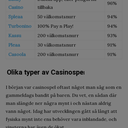
96%
Casino
tillbaka
Spleaa
50 välkomstsnurr
94%
Turbonino
100% Pay n Play!
94%
Kassu
200 välkomstsnurr
93%
Pleaa
30 välkomstsnurr
91%
Casoola
200 välkomstsnurr
91%
Olika typer av Casinospe
l
I början var casinospel oftast något man såg som en
gammeldags bandit på baren. Du vet, en sådan där
man slängde ner några mynt i och nästan aldrig
vann något. Idag har utvecklingen gått så långt att
fysiska mynt inte ens behöver vara inblandade, och
vinsterna har även de ökat.