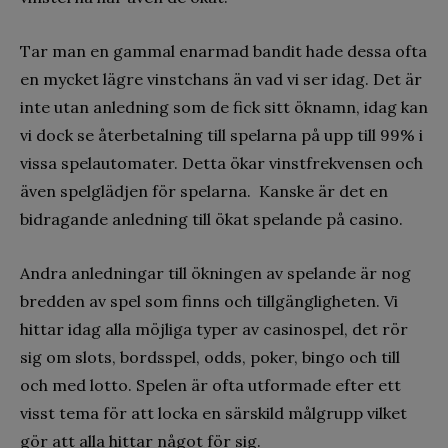
Tar man en gammal enarmad bandit hade dessa ofta
en mycket lägre vinstchans än vad vi ser idag. Det är
inte utan anledning som de fick sitt öknamn, idag kan
vi dock se återbetalning till spelarna på upp till 99% i
vissa spelautomater. Detta ökar vinstfrekvensen och
även spelglädjen för spelarna. Kanske är det en
bidragande anledning till ökat spelande på casino.
Andra anledningar till ökningen av spelande är nog
bredden av spel som finns och tillgängligheten. Vi
hittar idag alla möjliga typer av casinospel, det rör
sig om slots, bordsspel, odds, poker, bingo och till
och med lotto. Spelen är ofta utformade efter ett
visst tema för att locka en särskild målgrupp vilket
gör att alla hittar något för sig.