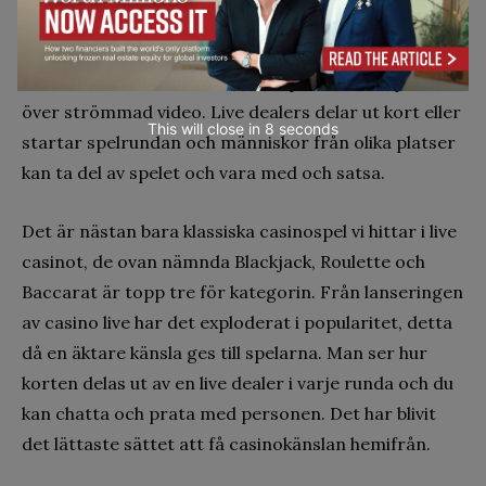
Live casino
Något som tagit casinospel på nätet till nya nivåer är
Live Casino. Med en live dealer spelas bordsspelen
över strömmad video. Live dealers delar ut kort eller
This will close in
7
seconds
startar spelrundan och människor från olika platser
kan ta del av spelet och vara med och satsa.
Det är nästan bara klassiska casinospel vi hittar i live
casinot, de ovan nämnda Blackjack, Roulette och
Baccarat är topp tre för kategorin. Från lanseringen
av casino live har det exploderat i popularitet, detta
då en äktare känsla ges till spelarna. Man ser hur
korten delas ut av en live dealer i varje runda och du
kan chatta och prata med personen. Det har blivit
det lättaste sättet att få casinokänslan hemifrån.