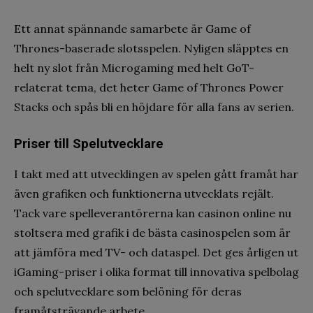
Ett annat spännande samarbete är Game of
Thrones-baserade slotsspelen. Nyligen släpptes en
helt ny slot från Microgaming med helt GoT-
relaterat tema, det heter Game of Thrones Power
Stacks och spås bli en höjdare för alla fans av serien.
Priser till Spelutvecklare
I takt med att utvecklingen av spelen gått framåt har
även grafiken och funktionerna utvecklats rejält.
Tack vare spelleverantörerna kan casinon online nu
stoltsera med grafik i de bästa casinospelen som är
att jämföra med TV- och dataspel. Det ges årligen ut
iGaming-priser i olika format till innovativa spelbolag
och spelutvecklare som belöning för deras
framåtsträvande arbete.