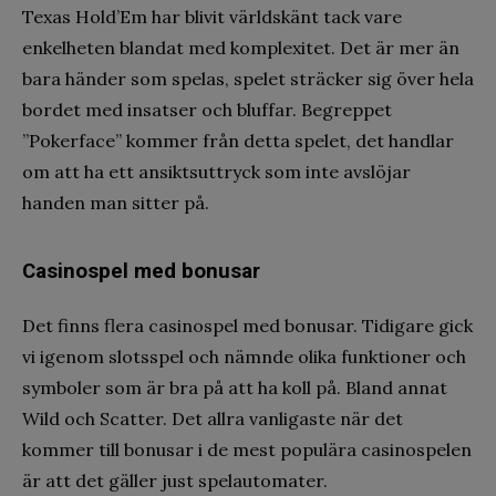
Texas Hold’Em har blivit världskänt tack vare
enkelheten blandat med komplexitet. Det är mer än
bara händer som spelas, spelet sträcker sig över hela
bordet med insatser och bluffar. Begreppet
”Pokerface” kommer från detta spelet, det handlar
om att ha ett ansiktsuttryck som inte avslöjar
handen man sitter på.
Casinospel med bonusar
Det finns flera casinospel med bonusar. Tidigare gick
vi igenom slotsspel och nämnde olika funktioner och
symboler som är bra på att ha koll på. Bland annat
Wild och Scatter. Det allra vanligaste när det
kommer till bonusar i de mest populära casinospelen
är att det gäller just spelautomater.