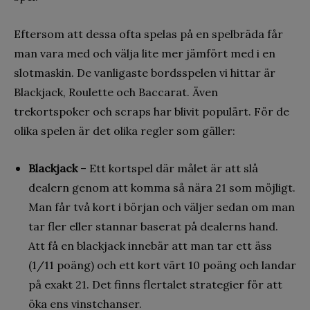
Eftersom att dessa ofta spelas på en spelbräda får
man vara med och välja lite mer jämfört med i en
slotmaskin. De vanligaste bordsspelen vi hittar är
Blackjack, Roulette och Baccarat. Även
trekortspoker och scraps har blivit populärt. För de
olika spelen är det olika regler som gäller:
Blackjack
– Ett kortspel där målet är att slå
dealern genom att komma så nära 21 som möjligt.
Man får två kort i början och väljer sedan om man
tar fler eller stannar baserat på dealerns hand.
Att få en blackjack innebär att man tar ett äss
(1/11 poäng) och ett kort värt 10 poäng och landar
på exakt 21. Det finns flertalet strategier för att
öka ens vinstchanser.