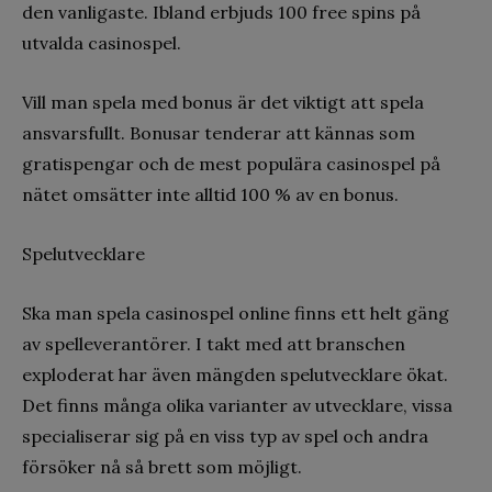
den vanligaste. Ibland erbjuds 100 free spins på
utvalda casinospel.
Vill man spela med bonus är det viktigt att spela
ansvarsfullt. Bonusar tenderar att kännas som
gratispengar och de mest populära casinospel på
nätet omsätter inte alltid 100 % av en bonus.
Spelutvecklare
Ska man spela casinospel online finns ett helt gäng
av spelleverantörer. I takt med att branschen
exploderat har även mängden spelutvecklare ökat.
Det finns många olika varianter av utvecklare, vissa
specialiserar sig på en viss typ av spel och andra
försöker nå så brett som möjligt.