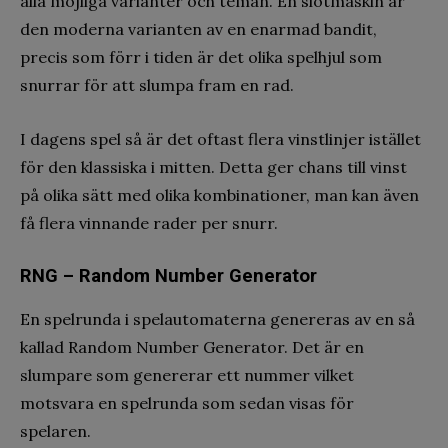
alla möjliga varianter och teman. En slotmaskin är
den moderna varianten av en enarmad bandit,
precis som förr i tiden är det olika spelhjul som
snurrar för att slumpa fram en rad.
I dagens spel så är det oftast flera vinstlinjer istället
för den klassiska i mitten. Detta ger chans till vinst
på olika sätt med olika kombinationer, man kan även
få flera vinnande rader per snurr.
RNG – Random Number Generator
En spelrunda i spelautomaterna genereras av en så
kallad Random Number Generator. Det är en
slumpare som genererar ett nummer vilket
motsvara en spelrunda som sedan visas för
spelaren.