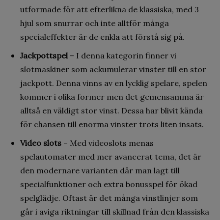
utformade för att efterlikna de klassiska, med 3
hjul som snurrar och inte alltför många
specialeffekter är de enkla att förstå sig på.
Jackpottspel
– I denna kategorin finner vi
slotmaskiner som ackumulerar vinster till en stor
jackpott. Denna vinns av en lycklig spelare, spelen
kommer i olika former men det gemensamma är
alltså en väldigt stor vinst. Dessa har blivit kända
för chansen till enorma vinster trots liten insats.
Video slots
– Med videoslots menas
spelautomater med mer avancerat tema, det är
den modernare varianten där man lagt till
specialfunktioner och extra bonusspel för ökad
spelglädje. Oftast är det många vinstlinjer som
går i aviga riktningar till skillnad från den klassiska