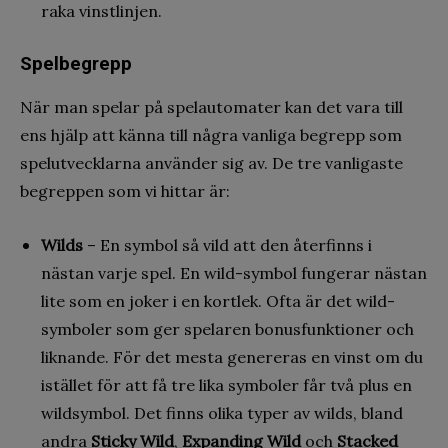
raka vinstlinjen.
Spelbegrepp
När man spelar på spelautomater kan det vara till
ens hjälp att känna till några vanliga begrepp som
spelutvecklarna använder sig av. De tre vanligaste
begreppen som vi hittar är:
Wilds
– En symbol så vild att den återfinns i
nästan varje spel. En wild-symbol fungerar nästan
lite som en joker i en kortlek. Ofta är det wild-
symboler som ger spelaren bonusfunktioner och
liknande. För det mesta genereras en vinst om du
istället för att få tre lika symboler får två plus en
wildsymbol. Det finns olika typer av wilds, bland
andra
Sticky Wild
,
Expanding Wild
och
Stacked