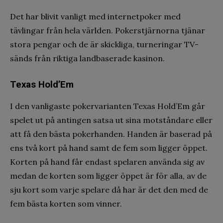
Det har blivit vanligt med internetpoker med
tävlingar från hela världen. Pokerstjärnorna tjänar
stora pengar och de är skickliga, turneringar TV-
sänds från riktiga landbaserade kasinon.
Texas Hold’Em
I den vanligaste pokervarianten Texas Hold’Em går
spelet ut på antingen satsa ut sina motståndare eller
att få den bästa pokerhanden. Handen är baserad på
ens två kort på hand samt de fem som ligger öppet.
Korten på hand får endast spelaren använda sig av
medan de korten som ligger öppet är för alla, av de
sju kort som varje spelare då har är det den med de
fem bästa korten som vinner.