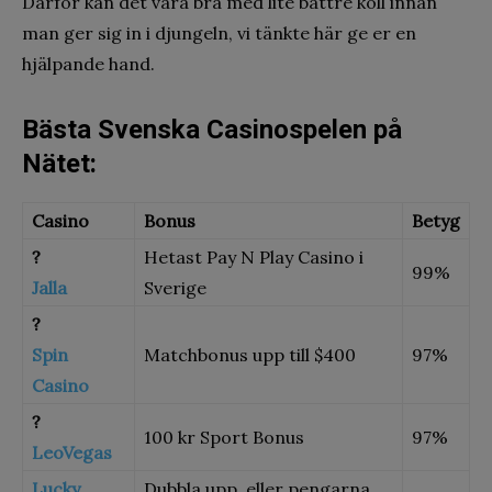
Därför kan det vara bra med lite bättre koll innan
man ger sig in i djungeln, vi tänkte här ge er en
hjälpande hand.
Bästa Svenska Casinospelen på
Nätet:
Casino
Bonus
Betyg
?
Hetast Pay N Play Casino i
99%
Jalla
Sverige
?
Spin
Matchbonus upp till $400
97%
Casino
?
100 kr Sport Bonus
97%
LeoVegas
Lucky
Dubbla upp, eller pengarna