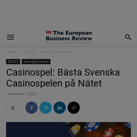
modal-check
Home
BLOGS
Gaming & Leisure
BLOGS
Gaming & Leisure
Casinospel: Bästa Svenska
Casinospelen på Nätet
November 7, 2021