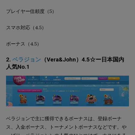
プレイヤー信頼度
（5）
スマホ対応
（4.5）
ボーナス
（4.5）
2.
ベラジョン
（Vera&John）4.5☆ー日本国内
人気No.1
ベラジョンで主に獲得できるボーナスは、登録ボーナ
ス、入金ボーナス、トーナメントボーナスなどです。や