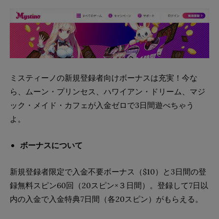
ミスティーノの新規登録者向けボーナスは充実！今な
ら、ムーン・プリンセス、ハワイアン・ドリーム、マジ
ック・メイド・カフェが入金ゼロで3日間遊べちゃう
よ。
ボーナスについて
新規登録者限定で入金不要ボーナス（$10）と3日間の登
録無料スピン60回（20スピン×３日間）。登録して7日以
内の入金で入金特典7日間（各20スピン）がもらえる。