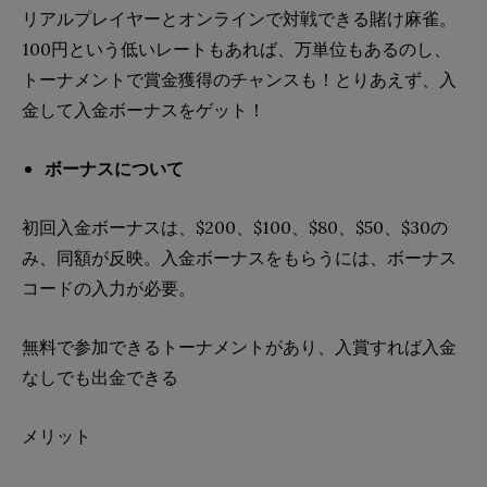
リアルプレイヤーとオンラインで対戦できる賭け麻雀。
100円という低いレートもあれば、万単位もあるのし、
トーナメントで賞金獲得のチャンスも！とりあえず、入
金して入金ボーナスをゲット！
ボーナスについて
初回入金ボーナスは、$200、$100、$80、$50、$30の
み、同額が反映。入金ボーナスをもらうには、ボーナス
コードの入力が必要。
無料で参加できるトーナメントがあり、入賞すれば入金
なしでも出金できる
メリット