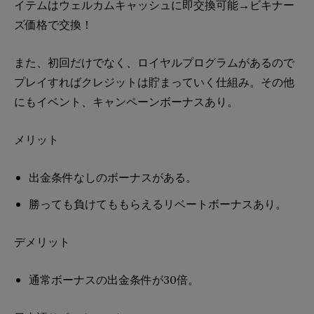
イテムはウェルカムキャッシュに即交換可能→ビキナー
ズ価格で交換！
また、初回だけでなく、ロイヤルプログラムがあるので
プレイすればクレジットは貯まっていく仕組み。その他
にもイベント、キャンペーンボーナスあり。
メリット
出金条件なしのボーナスがある。
勝っても負けてももらえるリベートボーナスあり。
デメリット
通常ボーナスの出金条件が30倍。