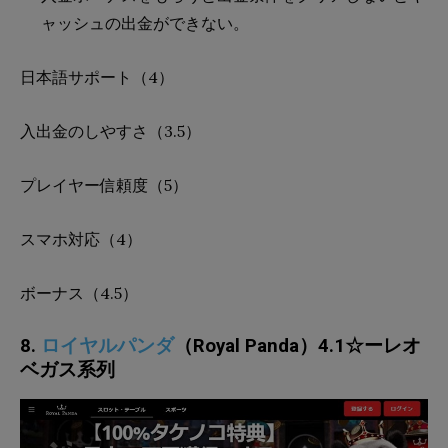
ャッシュの出金ができない。
日本語サポート
（4）
入出金のしやすさ
（3.5）
プレイヤー信頼度
（5）
スマホ対応
（4）
ボーナス
（4.5）
8.
ロイヤルパンダ
（Royal Panda）4.1☆ーレオ
ベガス系列