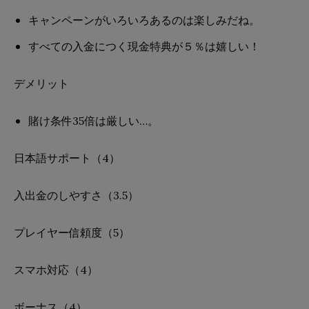
キャンペーンがいろいろあるのは楽しみだね。
すべての入金につく現金特典が５％は嬉しい！
デメリット
賭け条件35倍は厳しい…。
日本語サポート
（4）
入出金のしやすさ
（3.5）
プレイヤー信頼度
（5）
スマホ対応
（4）
ボーナス
（4）