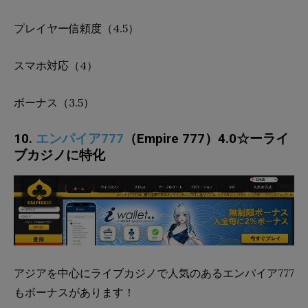
プレイヤー信頼度
（4.5）
スマホ対応
（4）
ボーナス
（3.5）
10.
エンパイア777
（Empire 777）4.0☆ーライ
ブカジノに特化
アジアを中心にライブカジノで人気のあるエンパイア777
もボーナスがあります！