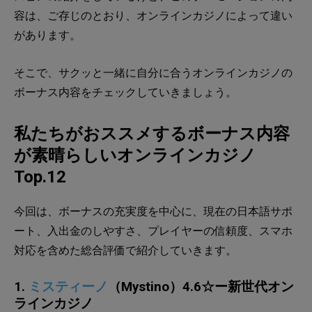
容は、ご存じのとおり、オンラインカジノによって違い
があります。
そこで、サクッと一緒に自分に合うオンラインカジノの
ボーナス内容をチェックしていきましょう。
私たちがおススメするボーナス内容
が素晴らしいオンラインカジノ
Top.12
今回は、ボーナスの充実度を中心に、現在の日本語サポ
ート、入出金のしやすさ、プレイヤーの信頼度、スマホ
対応を含めた総合評価で紹介していきます。
1.
ミスティーノ
（Mystino）4.6☆ー新世代オン
ラインカジノ