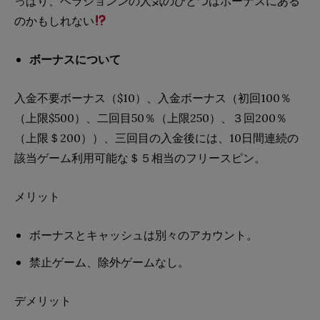
っぱり、ベラジョンンの人気のひとつはボーナスにある
のかもしれない
ボーナスについて
入金不要ボーナス（$10）、入金ボーナス（初回100％
（上限$500）、二回目50％（上限250）、３回200％
（上限＄200））、三回目の入金後には、10日間連続の
該当ゲーム利用可能な＄５相当のフリースピン。
メリット
ボーナスとキャッシュは別々のアカウント。
禁止ゲーム、除外ゲームなし。
デメリット