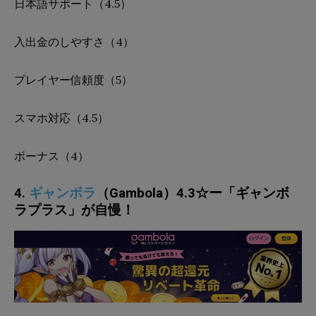
日本語サポート
（4.5）
入出金のしやすさ
（4）
プレイヤー信頼度
（5）
スマホ対応
（4.5）
ボーナス
（4）
4.
ギャンボラ
（Gambola）4.3☆ー「ギャンボ
ラプラス」が自慢！