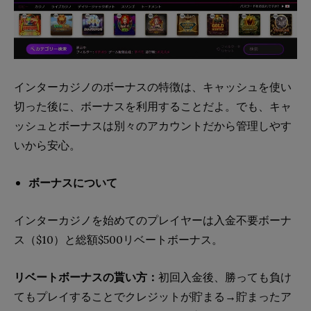
インターカジノのボーナスの特徴は、キャッシュを使い
切った後に、ボーナスを利用することだよ。でも、キャ
ッシュとボーナスは別々のアカウントだから管理しやす
いから安心。
ボーナスについて
インターカジノを始めてのプレイヤーは入金不要ボーナ
ス（$10）と総額$500リベートボーナス。
リベートボーナスの貰い方：
初回入金後、勝っても負け
てもプレイすることでクレジットが貯まる→貯まったア