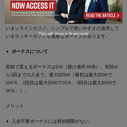
2018年に始まったラッキーカジノは、まだ、まだ、新し
いオンラインカジノ。シンプルで使いやすさの追求して
This will close in
7
seconds
いるラッキーカジノも素敵なボーナスがあります。
ボーナスについて
登録で貰えるボーナスは$30（賭け条件30倍）。初回か
ら3回までの入金で、最大$1500（最初は最大$500で
100％、2回目は最大$500で25％、3回目は最大$500で
50％。）。
メリット
入金不要ボーナスには有効期限がない。