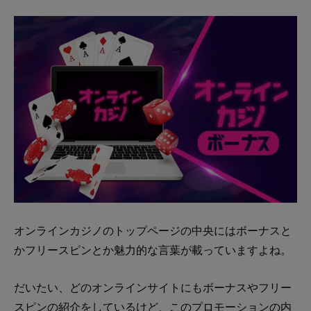
オンラインカジノのトップページの中央にはボーナスと
かフリースピンとか魅力的な言葉が載っていますよね。
だいたい、どのオンラインサイトにもボーナスやフリー
スピンの紹介をしているけど、このプロモーションの内