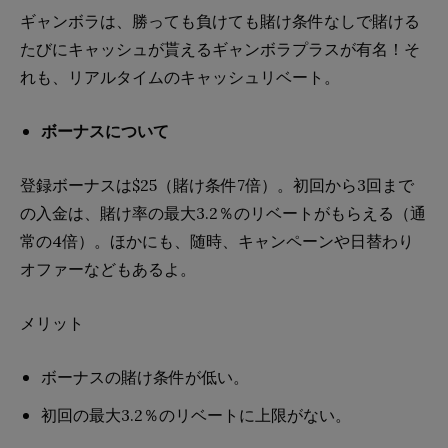
ギャンボラは、勝っても負けても賭け条件なしで賭ける
たびにキャッシュが貰えるギャンボラプラスが有名！そ
れも、リアルタイムのキャッシュリベート。
ボーナスについて
登録ボーナスは$25（賭け条件7倍）。初回から3回まで
の入金は、賭け率の最大3.2％のリベートがもらえる（通
常の4倍）。ほかにも、随時、キャンペーンや日替わり
オファーなどもあるよ。
メリット
ボーナスの賭け条件が低い。
初回の最大3.2％のリベートに上限がない。