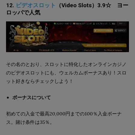
12.
ビデオスロット
（Video Slots）3.9☆ ヨー
ロッパで人気
その名のとおり、スロットに特化したオンラインカジノ
のビデオスロットにも、ウェルカムボーナスあり！スロ
ット好きならチェックしよう！
ボーナスについて
初めての入金で最高20,000円までの100％入金ボーナ
ス。賭け条件は35％。