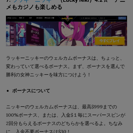
メもカジノも楽しめる
ラッキーニッキーのウェルカムボーナスは、ちょっと、
変わっていて選べるボーナス。まず、ボーナスを選んで
勝利の女神ニッキーを味方につけよう！
ボーナスについて
ニッキーのウェルカムボーナスは、最高$999までの
100%ボーナス、または、入金$１毎にスーパースピンが
2回分もらえるボーナスのどちらかを選べるよ。ちなみ
に、入金不要ボーナスは$30！