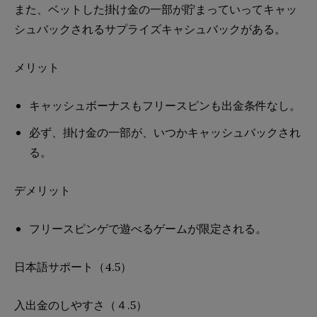
また、ベットした掛け金の一部が貯まっていってキャッ
シュバックされるサプライズキャシュバックがある。
メリット
キャッシュボーナスもフリースピンも出金条件なし。
必ず、掛け金の一部が、いつかキャッシュバックされ
る。
デメリット
フリースピンゲで遊べるゲームが限定される。
日本語サポート
（4.5）
入出金のしやすさ
（４.5）