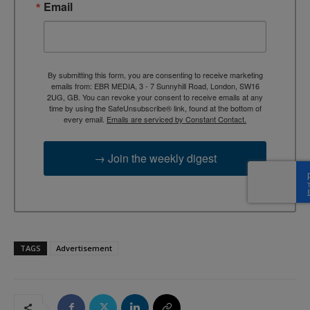
Email
By submitting this form, you are consenting to receive marketing
emails from: EBR MEDIA, 3 - 7 Sunnyhill Road, London, SW16
2UG, GB. You can revoke your consent to receive emails at any
time by using the SafeUnsubscribe® link, found at the bottom of
every email.
Emails are serviced by Constant Contact.
→ Join the weekly digest
TAGS
Advertisement