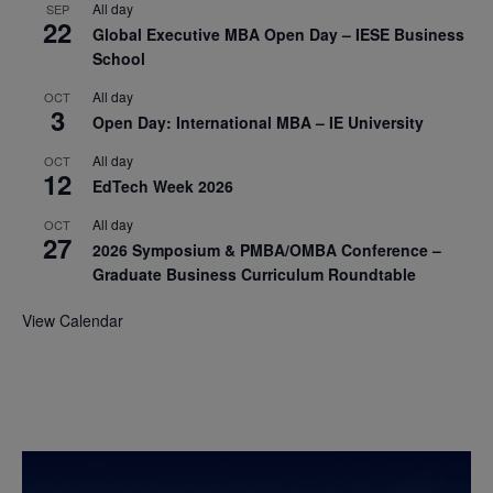
All day
SEP
22
Global Executive MBA Open Day – IESE Business
School
All day
OCT
3
Open Day: International MBA – IE University
All day
OCT
12
EdTech Week 2026
All day
OCT
27
2026 Symposium & PMBA/OMBA Conference –
Graduate Business Curriculum Roundtable
View Calendar