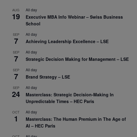
All day
AUG
19
Executive MBA Info Webinar – Swiss Business
School
All day
SEP
7
Achieving Leadership Excellence – LSE
All day
SEP
7
Strategic Decision Making for Management – LSE
All day
SEP
7
Brand Strategy – LSE
All day
SEP
24
Masterclass: Strategic Decision-Making In
Unpredictable Times – HEC Paris
All day
OCT
1
Masterclass: The Human Premium in The Age of
AI – HEC Paris
All day
OCT