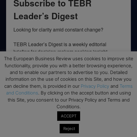
Subscribe to TEBR
Leader’s Digest
Looking for clarity amid constant change?

TEBR Leader’s Digest is a weekly editorial 
briefing for decision-makers seeking insight, 
context, and trusted thinking.
The European Business Review uses cookies to improve site
functionality, provide you with a better browsing experience,
Email
and to enable our partners to advertise to you. Detailed
information on the use of cookies on this Site, and how you
can decline them, is provided in our
Privacy Policy
and
Terms
and Conditions
. By clicking on the accept button and using
this Site, you consent to our Privacy Policy and Terms and
By submitting this form, you are consenting to receive marketing emails
Conditions.
from: EBR MEDIA, 3 - 7 Sunnyhill Road, London, SW16 2UG, GB. You can
revoke your consent to receive emails at any time by using the
ACCEPT
SafeUnsubscribe® link, found at the bottom of every email.
Emails are
serviced by Constant Contact.
Reject