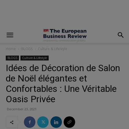
modal-check
Home
BLOGS
Culture & Lifestyle
BLOGS
Culture & Lifestyle
Idées de Décoration de Salon
de Noël élégantes et
Confortables : Une Véritable
Oasis Privée
December 23, 2021