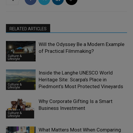
RELATED ARTICLES
Will the Odyssey Be a Modern Example
of Practical Filmmaking?
Culture &
Lifestyle
Inside the Langhe UNESCO World
Heritage Site: Scarpa’s Place in
Culture &
Piedmont’s Most Protected Vineyards
Lifestyle
Why Corporate Gifting Is a Smart
Business Investment
Culture &
Lifestyle
What Matters Most When Comparing